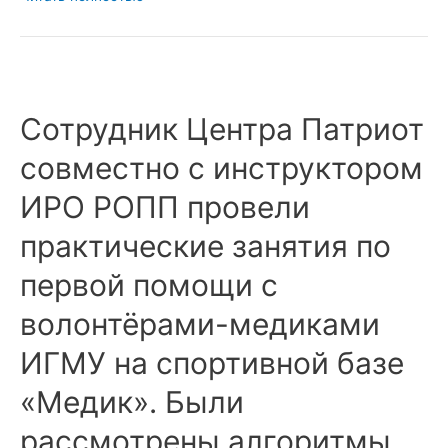
сентября
2024г.В
Иркутском
городском
Сотрудник Центра Патриот
центре
«Патриот»
совместно с инструктором
состоялся
День
ИРО РОПП провели
открытых
практические занятия по
дверей.
первой помощи с
волонтёрами-медиками
ИГМУ на спортивной базе
«Медик». Были
рассмотрены алгоритмы