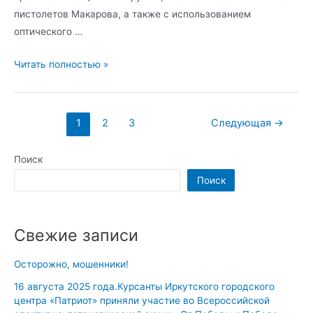
пистолетов Макарова, а также с использованием
оптического …
15
Читать полностью »
июля
2024
года
Пагинация
1
2
3
Следующая
→
завершились
записей
летние
Поиск
полевые
Поиск
сборы
с
курсантами
Свежие записи
Центра
«Патриот»
Осторожно, мошенники!
и
16 августа 2025 года.Курсанты Иркутского городского
молодёжью
центра «Патриот» приняли участие во Всероссийской
Иркутской